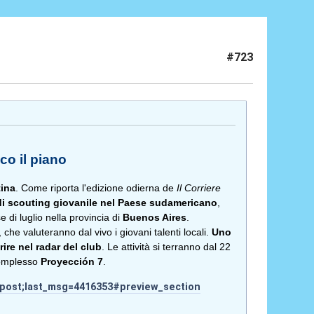
#723
cco il piano
ina
. Come riporta l'edizione odierna de
Il Corriere
e di scouting giovanile nel Paese sudamericano
,
 di luglio nella provincia di
Buenos Aires
.
 che valuteranno dal vivo i giovani talenti locali.
Uno
rire nel radar del club
. Le attività si terranno dal 22
complesso
Proyección 7
.
n=post;last_msg=4416353#preview_section