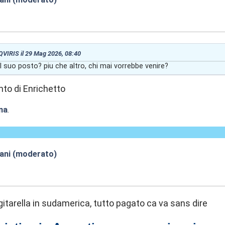
9:30
 QVIRIS il 29 Mag 2026, 08:40
l suo posto? piu che altro, chi mai vorrebbe venire?
to di Enrichetto
na
.
iani (moderato)
0:33
 gitarella in sudamerica, tutto pagato ca va sans dire