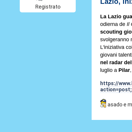
Lazio, in
Registrato
La Lazio guar
odierna de
Il
scouting gi
svolgeranno n
L'iniziativa c
giovani talent
nel radar del
luglio a
Pilar
https://www.
action=post
asado e ma