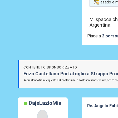
asado e ma
Mi spacca che
Argentina.
Piace a
2 perso
CONTENUTO SPONSORIZZATO
Enzo Castellano Portafoglio a Strappo Prodo
Acquistando tramite questo link contribuisci a sostenere il nostro sito, senza cos
DajeLazioMia
Re: Angelo Fab
30 Mag 2026, 1