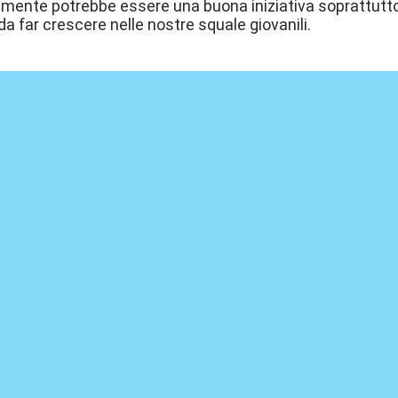
amente potrebbe essere una buona iniziativa soprattutto
da far crescere nelle nostre squale giovanili.