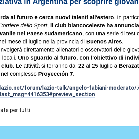
iziativa in Argentina per scoprire giovani
da al futuro e cerca nuovi talenti all'estero
. In partic
 Corriere dello Sport
,
il club biancoceleste ha annunciat
ovanile nel Paese sudamericano
, con una serie di test 
el mese di luglio nella provincia di
Buenos Aires
.
oinvolgerà direttamente allenatori e osservatori delle giov
i locali.
Uno sguardo al futuro, con l'obiettivo di indivi
 club
. Le attività si terranno dal 22 al 25 luglio a
Beraza
, nel complesso
Proyección 7
.
lazio.net/forum/lazio-talk/angelo-fabiani-moderato/
;last_msg=4416353#preview_section
te per tutti