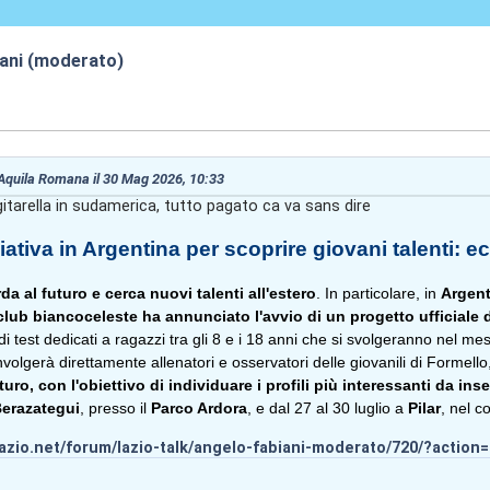
iani (moderato)
0:57
 Aquila Romana il 30 Mag 2026, 10:33
gitarella in sudamerica, tutto pagato ca va sans dire
ziativa in Argentina per scoprire giovani talenti: e
a al futuro e cerca nuovi talenti all'estero
. In particolare, in
Argent
 club biancoceleste ha annunciato l'avvio di un progetto ufficial
i test dedicati a ragazzi tra gli 8 e i 18 anni che si svolgeranno nel mese
involgerà direttamente allenatori e osservatori delle giovanili di Formello,
uro, con l'obiettivo di individuare i profili più interessanti da inse
erazategui
, presso il
Parco Ardora
, e dal 27 al 30 luglio a
Pilar
, nel 
lazio.net/forum/lazio-talk/angelo-fabiani-moderato/720/?actio