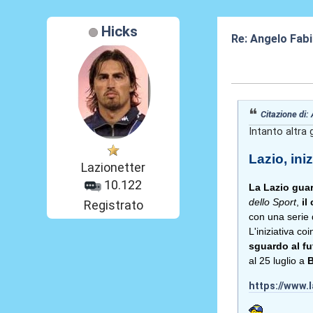
Hicks
Re: Angelo Fab
30 Mag 2026, 1
Citazione di:
Intanto altra 
Lazio, ini
Lazionetter
10.122
La Lazio guard
dello Sport
,
il
Registrato
con una serie d
L'iniziativa co
sguardo al fut
al 25 luglio a
B
https://www.