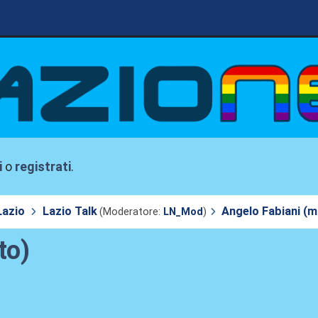
i
o
registrati
.
Lazio
Lazio Talk
Angelo Fabiani (
(Moderatore:
LN_Mod
)
to)