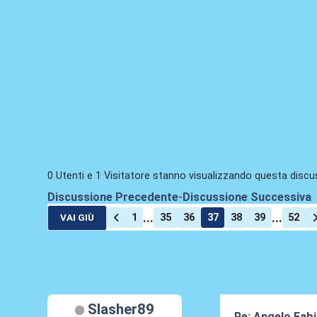
0 Utenti e 1 Visitatore stanno visualizzando questa discu
Discussione Precedente
-
Discussione Successiva
...
...
1
35
36
37
38
39
52
VAI GIÙ
Slasher89
Re: Angelo Fab