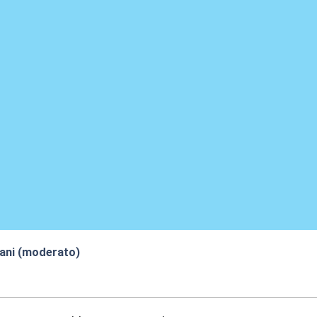
iani (moderato)
0:53