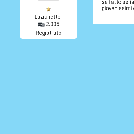
se fatto seri
giovanissimi 
Lazionetter
2.005
Registrato