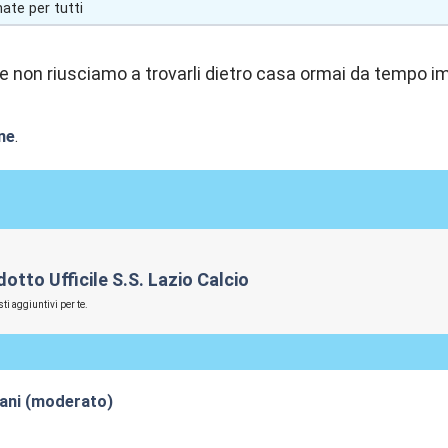
te per tutti
 non riusciamo a trovarli dietro casa ormai da tempo i
ne
.
tto Ufficile S.S. Lazio Calcio
ti aggiuntivi per te.
iani (moderato)
0:58