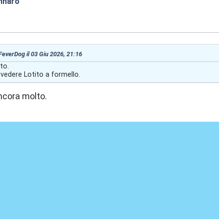
nnaro
:45
 FeverDog il 03 Giu 2026, 21:16
to.
vedere Lotito a formello.
ncora molto.