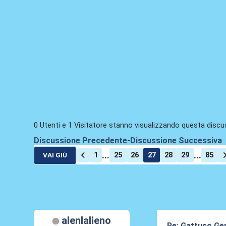
0 Utenti e 1 Visitatore stanno visualizzando questa discu
Discussione Precedente
-
Discussione Successiva
...
...
1
25
26
27
28
29
85
VAI GIÙ
alenlalieno
Re: Gattuso Ge