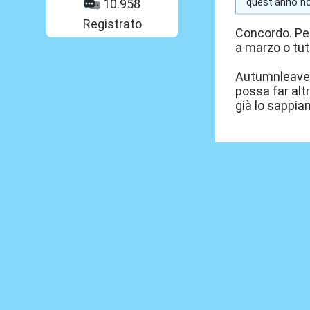
quest'anno no
10.958
Registrato
Concordo. Per
a marzo o tut
Autumnleaves:
possa far alt
già lo sappia