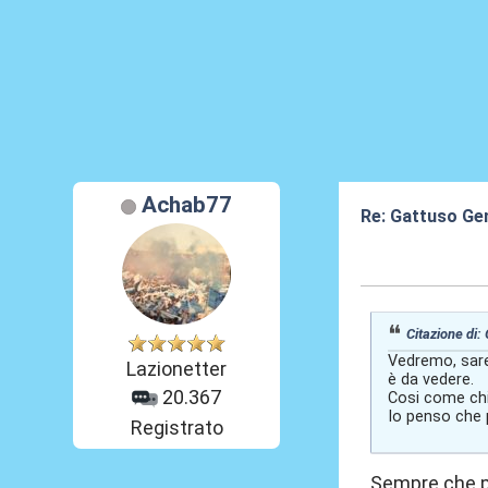
Achab77
Re: Gattuso Ge
04 Giu 2026, 07
Citazione di: 
Vedremo, sare
Lazionetter
è da vedere.
20.367
Cosi come chi 
Io penso che p
Registrato
Sempre che pe