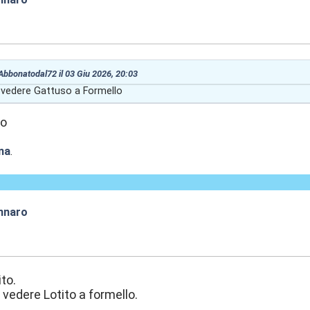
:15
 Abbonatodal72 il 03 Giu 2026, 20:03
 vedere Gattuso a Formello
to
na
.
nnaro
:16
ito.
 vedere Lotito a formello.