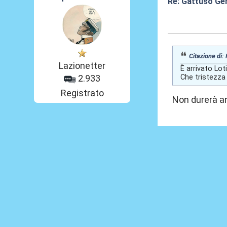
Re: Gattuso Ge
03 Giu 2026, 21
Citazione di:
Lazionetter
È arrivato Loti
Che tristezza 
2.933
Registrato
Non durerà a