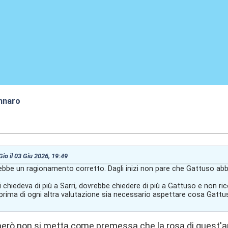
nnaro
:17
Gio il 03 Giu 2026, 19:49
bbe un ragionamento corretto. Dagli inizi non pare che Gattuso ab
chiedeva di più a Sarri, dovrebbe chiedere di più a Gattuso e non ri
rima di ogni altra valutazione sia necessario aspettare cosa Gattuso
rò non si metta come premessa che la rosa di quest'ann