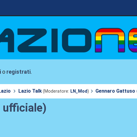
i
o
registrati
.
Lazio
Lazio Talk
Gennaro Gattuso (
(Moderatore:
LN_Mod
)
ufficiale)