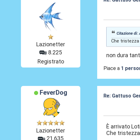
03 Giu 2026, 21
Citazione di:
Che tristezza
Lazionetter
8.225
non dura tan
Registrato
Piace a
1 perso
FeverDog
Re: Gattuso Ge
03 Giu 2026, 21
È arrivato Lot
Lazionetter
Che tristezza
21.635