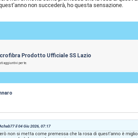
uest'anno non succederà, ho questa sensazione.
crofibra Prodotto Ufficiale SS Lazio
ti aggiuntivi per te.
nnaro
:47
 Achab77 il 04 Giu 2026, 07:17
rò non si metta come premessa che la rosa di quest'anno è miglior