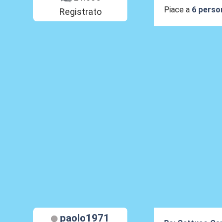
Piace a
6 perso
Registrato
paolo1971