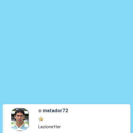
matador72
Lazionetter