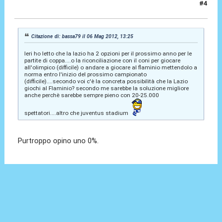
#4
06 Mag 2012, 13:40
Citazione di: bassa79 il 06 Mag 2012, 13:25
Ieri ho letto che la lazio ha 2 opzioni per il prossimo anno per le
partite di coppa....o la riconciliazione con il coni per giocare
all'olimpico (difficile) o andare a giocare al flaminio mettendolo a
norma entro l'inizio del prossimo campionato
(difficile)....secondo voi c'è la concreta possibilità che la Lazio
giochi al Flaminio? secondo me sarebbe la soluzione migliore
anche perchè sarebbe sempre pieno con 20-25.000
spettatori....altro che juventus stadium
Purtroppo opino uno 0%.