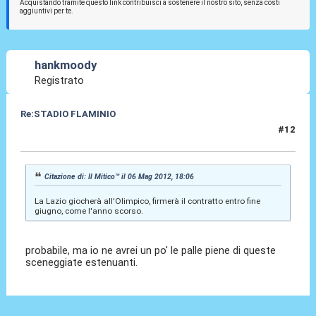
Acquistando tramite questo link contribuisci a sostenere il nostro sito, senza costi
aggiuntivi per te.
hankmoody
Registrato
Re:STADIO FLAMINIO
#12
06 Mag 2012, 23:22
Citazione di: Il Mitico™ il 06 Mag 2012, 18:06
La Lazio giocherà all'Olimpico, firmerà il contratto entro fine
giugno, come l'anno scorso.
probabile, ma io ne avrei un po' le palle piene di queste
sceneggiate estenuanti.