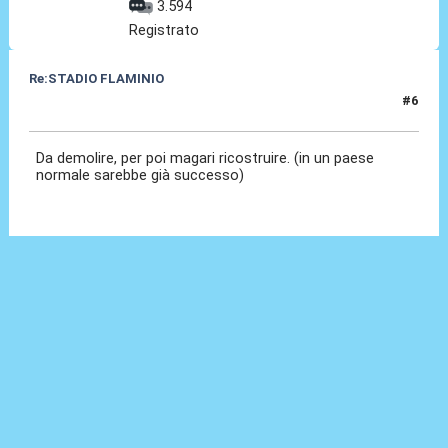
3.594
Registrato
Re:STADIO FLAMINIO
#6
06 Mag 2012, 13:59
Da demolire, per poi magari ricostruire. (in un paese
normale sarebbe già successo)