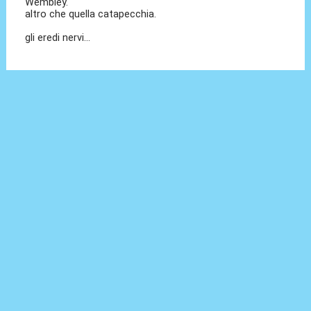
Wembley.
altro che quella catapecchia.
gli eredi nervi...