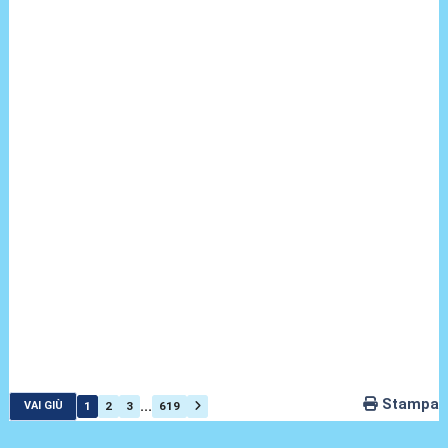
Stampa
...
1
2
3
619
VAI GIÙ