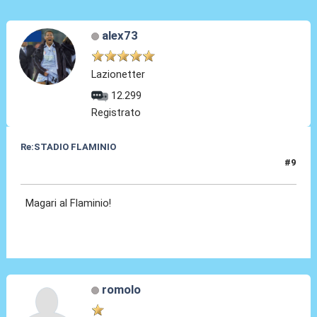
alex73
Lazionetter
12.299
Registrato
Re:STADIO FLAMINIO
#9
06 Mag 2012, 22:57
Magari al Flaminio!
romolo