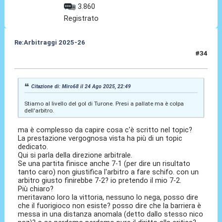
3.860
Registrato
Re:Arbitraggi 2025-26
#34
25 Ago 2025, 01:36
Citazione di: Miro68 il 24 Ago 2025, 22:49
Stiamo al livello del gol di Turone. Presi a pallate ma è colpa
dell'arbitro.
ma è complesso da capire cosa c'è scritto nel topic?
La prestazione vergognosa vista ha più di un topic
dedicato.
Qui si parla della direzione arbitrale.
Se una partita finisce anche 7-1 (per dire un risultato
tanto caro) non giustifica l'arbitro a fare schifo. con un
arbitro giusto finirebbe 7-2? io pretendo il mio 7-2.
Più chiaro?
meritavano loro la vittoria, nessuno lo nega, posso dire
che il fuorigioco non esiste? posso dire che la barriera è
messa in una distanza anomala (detto dallo stesso nico