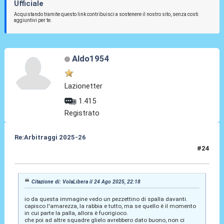
Ufficiale
Acquistando tramite questo link contribuisci a sostenere il nostro sito, senza costi
aggiuntivi per te.
Aldo1954
Lazionetter
1.415
Registrato
Re:Arbitraggi 2025-26
#24
24 Ago 2025, 22:24
Citazione di: VolaLibera il 24 Ago 2025, 22:18
io da questa immagine vedo un pezzettino di spalla davanti.
capisco l'amarezza, la rabbia e tutto, ma se quello è il momento
in cui parte la palla, allora è fuorigioco.
che poi ad altre squadre glielo avrebbero dato buono, non ci