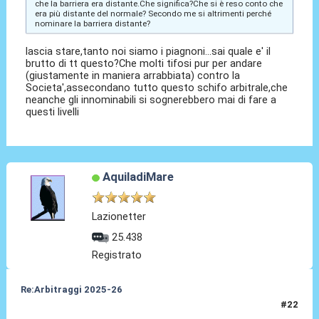
che la barriera era distante.Che significa?Che si è reso conto che
era più distante del normale? Secondo me si altrimenti perché
nominare la barriera distante?
lascia stare,tanto noi siamo i piagnoni...sai quale e' il
brutto di tt questo?Che molti tifosi pur per andare
(giustamente in maniera arrabbiata) contro la
Societa',assecondano tutto questo schifo arbitrale,che
neanche gli innominabili si sognerebbero mai di fare a
questi livelli
AquiladiMare
Lazionetter
25.438
Registrato
Re:Arbitraggi 2025-26
#22
24 Ago 2025, 22:22