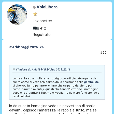
VolaLibera
Lazionetter
412
Registrato
Re:Arbitraggi 2025-26
#20
24 Ago 2025, 22:18
Citazione di: Aldo1954 il 24 Ago 2025, 22:11
come si fa ad annullare per fuorigioco,se il giocatore parte da
dietro come si vede benissimo dalla posizione delle
gambe.Ma
di che vogliamo parlare,e' chiaro che se parto da dietro poi il
corpo lo metto avanti ,e questi che fanno?Fermano l'immagine
dopo che e' partito il Taty,ma ci vogliamo davvero farvi prendere
per il culo.lo?
io da questa immagine vedo un pezzettino di spalla
davanti. capisco l'amarezza, la rabbia e tutto, ma se