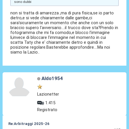
sono dubbi
non si tratta di amarezza ,ma di pura fisica,se io parto
dietro,e si vede chiaramente dalle gambe,ci
sara'sicuramente un momento che anche con un solo
braccio supero l'avversario....il trucco dove sta?Prendo in
fotogramma che mi fa comodo,e blocco l'immagine
li,invece di bloccare l'immagine nel momento in cui
scatta Taty che e' chiaramente dietro e quindi in
posizione regolare.Basterebbe approfondire....Ma noi
siamo la Lazio..
Aldo1954
Lazionetter
1.415
Registrato
Re:Arbitraggi 2025-26