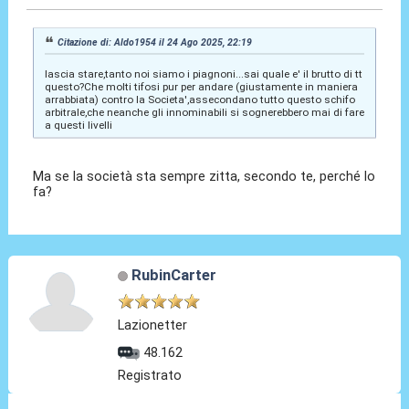
Citazione di: Aldo1954 il 24 Ago 2025, 22:19
lascia stare,tanto noi siamo i piagnoni...sai quale e' il brutto di tt
questo?Che molti tifosi pur per andare (giustamente in maniera
arrabbiata) contro la Societa',assecondano tutto questo schifo
arbitrale,che neanche gli innominabili si sognerebbero mai di fare
a questi livelli
Ma se la società sta sempre zitta, secondo te, perché lo
fa?
RubinCarter
Lazionetter
48.162
Registrato