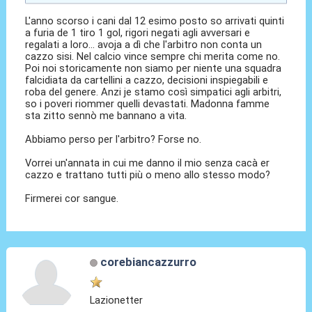
L'anno scorso i cani dal 12 esimo posto so arrivati quinti
a furia de 1 tiro 1 gol, rigori negati agli avversari e
regalati a loro... avoja a dì che l'arbitro non conta un
cazzo sisi. Nel calcio vince sempre chi merita come no.
Poi noi storicamente non siamo per niente una squadra
falcidiata da cartellini a cazzo, decisioni inspiegabili e
roba del genere. Anzi je stamo così simpatici agli arbitri,
so i poveri riommer quelli devastati. Madonna famme
sta zitto sennò me bannano a vita.
Abbiamo perso per l'arbitro? Forse no.
Vorrei un'annata in cui me danno il mio senza cacà er
cazzo e trattano tutti più o meno allo stesso modo?
Firmerei cor sangue.
corebiancazzurro
Lazionetter