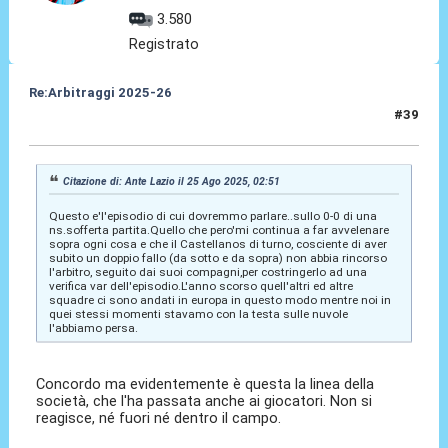
3.580
Registrato
Re:Arbitraggi 2025-26
#39
25 Ago 2025, 03:28
Citazione di: Ante Lazio il 25 Ago 2025, 02:51
Questo e'l'episodio di cui dovremmo parlare..sullo 0-0 di una
ns.sofferta partita.Quello che pero'mi continua a far avvelenare
sopra ogni cosa e che il Castellanos di turno, cosciente di aver
subito un doppio fallo (da sotto e da sopra) non abbia rincorso
l'arbitro, seguito dai suoi compagni,per costringerlo ad una
verifica var dell'episodio.L'anno scorso quell'altri ed altre
squadre ci sono andati in europa in questo modo mentre noi in
quei stessi momenti stavamo con la testa sulle nuvole
l'abbiamo persa.
Concordo ma evidentemente è questa la linea della
società, che l'ha passata anche ai giocatori. Non si
reagisce, né fuori né dentro il campo.