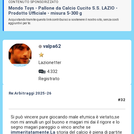
CONTENUTO SPONSORIZZATO
Mondo Toys - Pallone da Calcio Cucito S.S. LAZIO -
Prodotto Ufficiale - misura 5-300 g
Acquistando tramite questo link contribuisci a sostenere il nostro sito, senza costi
aggiuntivi per te.
valpa62
Lazionetter
4.332
Registrato
Re:Arbitraggi 2025-26
#32
25 Ago 2025, 00:44
Si può vincere pure giocando male eh,mica è vietato,se
non mi annulli un gol buono e magari mi dai il rigore e lo
segno magari pareggio o vinco anche se
immeritatamente.La
storia del calcio è piena di partite