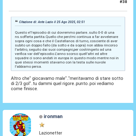
#38
25 Ago 2025, 02:56
Citazione di: Ante Lazio il 25 Ago 2025, 02:51
Questo e'l'episodio di cui dovremmo parlare..sullo 0-0 di una
ns.sofferta partita.Quello che pero'mi continua a far avvelenare
sopra ogni cosa e che il Castellanos di turno, cosciente di aver
subito un doppio fallo (da sotto e da sopra) non abbia rincorso
l'arbitro, seguito dai suoi compagni,per costringerlo ad una
verifica var dell'episodio.L'anno scorso quell'altri ed altre
squadre ci sono andati in europa in questo modo mentre noi in
quei stessi momenti stavamo con la testa sulle nuvole
l'abbiamo persa.
Altro che" giocavamo male".."meritavamo di stare sotto
di 2/3 gol"..tu dammi quel rigore..punto..poi vediamo
come finisce.
ironman
Lazionetter