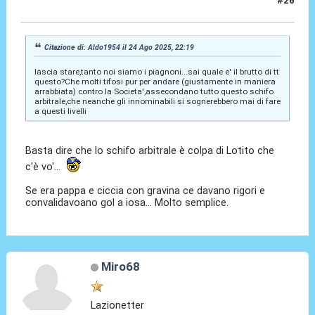
#26
24 Ago 2025, 22:38
Citazione di: Aldo1954 il 24 Ago 2025, 22:19
lascia stare,tanto noi siamo i piagnoni...sai quale e' il brutto di tt
questo?Che molti tifosi pur per andare (giustamente in maniera
arrabbiata) contro la Societa',assecondano tutto questo schifo
arbitrale,che neanche gli innominabili si sognerebbero mai di fare
a questi livelli
Basta dire che lo schifo arbitrale è colpa di Lotito che
c'è vo'...
Se era pappa e ciccia con gravina ce davano rigori e
convalidavoano gol a iosa... Molto semplice.
Miro68
Lazionetter