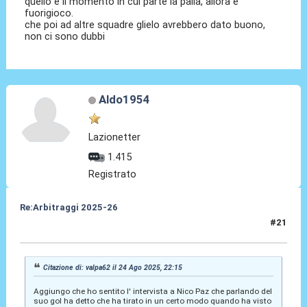
quello è il momento in cui parte la palla, allora è
fuorigioco.
che poi ad altre squadre glielo avrebbero dato buono,
non ci sono dubbi
Aldo1954
Lazionetter
1.415
Registrato
Re:Arbitraggi 2025-26
#21
24 Ago 2025, 22:19
Citazione di: valpa62 il 24 Ago 2025, 22:15
Aggiungo che ho sentito l' intervista a Nico Paz che parlando del
suo gol ha detto che ha tirato in un certo modo quando ha visto